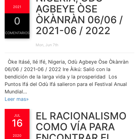
AGBEYE ÒSE
2021
ÒKÀNRÀN 06/06 /
0
2021-06 / 2022
COMENTARIOS
Mon, Jun 7th
Òke Itásé, Ilé Ifé, Nigeria, Odù Agbeye Òse Òkànràn
06/06 / 2021-06 / 2022 Ire Àikú: Salió con la
bendición de la larga vida y la prosperidad Los
Puntos Ifá del Odù Ifá salieron para el Festival Anual
Mundial…
Leer mas»
EL RACIONALISMO
JUL
16
COMO VÍA PARA
ENCONTRAR EL
2020