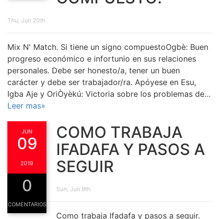
Thu, Jun 20th
Mix N' Match. Si tiene un signo compuestoOgbè: Buen
progreso económico e infortunio en sus relaciones
personales. Debe ser honesto/a, tener un buen
carácter y debe ser trabajador/ra. Apóyese en Esu,
Igba Aje y OriÒyèkú: Victoria sobre los problemas de…
Leer mas»
COMO TRABAJA
JUN
09
IFADAFA Y PASOS A
SEGUIR
2019
0
Sun, Jun 9th
COMENTARIOS
Como trabaja Ifadafa y pasos a seguir.