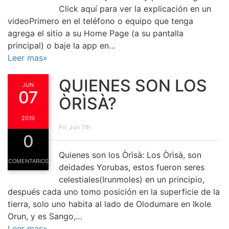
Click aquí para ver la explicación en un
videoPrimero en el teléfono o equipo que tenga
agrega el sitio a su Home Page (a su pantalla
principal) o baje la app en…
Leer mas»
QUIENES SON LOS
JUN
07
ÒRÌSÀ?
2019
Fri, Jun 7th
0
Quienes son los Òrìsà: Los Òrìsà, son
COMENTARIOS
deidades Yorubas, estos fueron seres
celestiales(Irunmoles) en un principio,
después cada uno tomo posición en la superficie de la
tierra, solo uno habita al lado de Olodumare en Ikole
Orun, y es Sango,…
Leer mas»