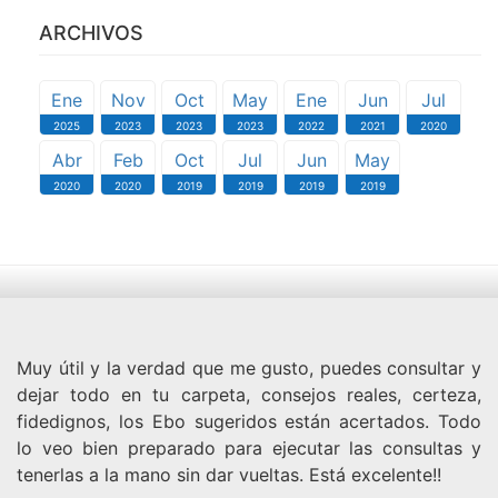
ARCHIVOS
Ene
Nov
Oct
May
Ene
Jun
Jul
2025
2023
2023
2023
2022
2021
2020
Abr
Feb
Oct
Jul
Jun
May
2020
2020
2019
2019
2019
2019
Muy útil y la verdad que me gusto, puedes consultar y
dejar todo en tu carpeta, consejos reales, certeza,
fidedignos, los Ebo sugeridos están acertados. Todo
lo veo bien preparado para ejecutar las consultas y
tenerlas a la mano sin dar vueltas. Está excelente!!