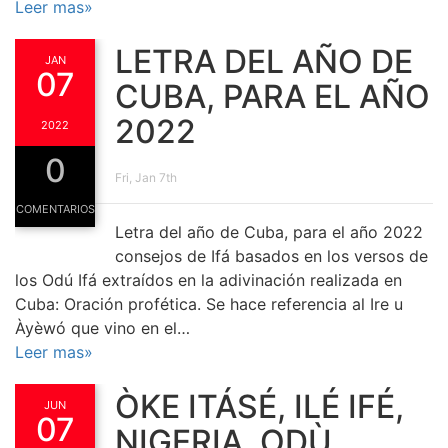
Leer mas»
LETRA DEL AÑO DE
JAN
07
CUBA, PARA EL AÑO
2022
2022
0
Fri, Jan 7th
COMENTARIOS
Letra del año de Cuba, para el año 2022
consejos de Ifá basados en los versos de
los Odú Ifá extraídos en la adivinación realizada en
Cuba: Oración profética. Se hace referencia al Ire u
Àyèwó que vino en el…
Leer mas»
ÒKE ITÁSÉ, ILÉ IFÉ,
JUN
07
NIGERIA, ODÙ