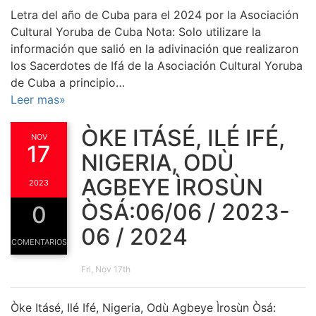
Letra del año de Cuba para el 2024 por la Asociación
Cultural Yoruba de Cuba Nota: Solo utilizare la
información que salió en la adivinación que realizaron
los Sacerdotes de Ifá de la Asociación Cultural Yoruba
de Cuba a principio…
Leer mas»
ÒKE ITÁSÉ, ILÉ IFÉ,
NOV
17
NIGERIA, ODÙ
AGBEYE ÌROSÙN
2023
ÒSÁ:06/06 / 2023-
0
06 / 2024
COMENTARIOS
Fri, Nov 17th
Òke Itásé, Ilé Ifé, Nigeria, Odù Agbeye Ìrosùn Òsá: