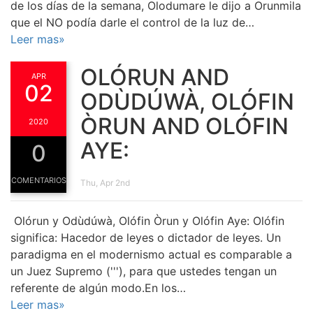
de los días de la semana, Olodumare le dijo a Orunmila
que el NO podía darle el control de la luz de…
Leer mas»
OLÓRUN AND
APR
02
ODÙDÚWÀ, OLÓFIN
ÒRUN AND OLÓFIN
2020
AYE:
0
COMENTARIOS
Thu, Apr 2nd
Olórun y Odùdúwà, Olófin Òrun y Olófin Aye: Olófin
significa: Hacedor de leyes o dictador de leyes. Un
paradigma en el modernismo actual es comparable a
un Juez Supremo ('''), para que ustedes tengan un
referente de algún modo.En los…
Leer mas»