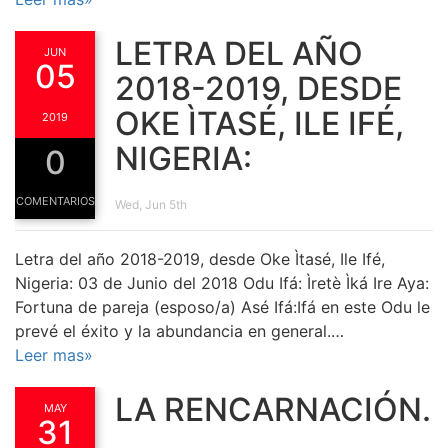
LETRA DEL AÑO
JUN
05
2018-2019, DESDE
OKE ÌTASÉ, ILE IFÉ,
2019
NIGERIA:
0
COMENTARIOS
Wed, Jun 5th
Letra del año 2018-2019, desde Oke Ìtasé, Ile Ifé,
Nigeria: 03 de Junio del 2018 Odu Ifá: Ìretè Ìká Ire Aya:
Fortuna de pareja (esposo/a) Asé Ifá:Ifá en este Odu le
prevé el éxito y la abundancia en general.…
Leer mas»
LA RENCARNACIÓN.
MAY
31