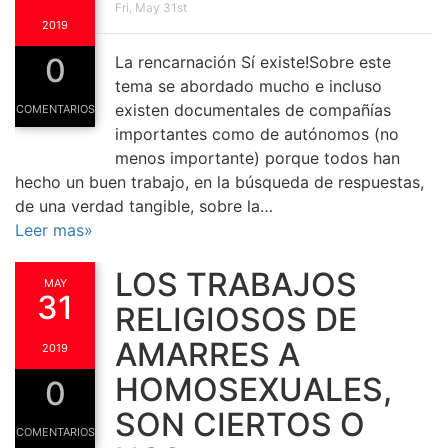
Fri, May 31st
2019
0
La rencarnación Sí existe!Sobre este
tema se abordado mucho e incluso
existen documentales de compañías
COMENTARIOS
importantes como de autónomos (no
menos importante) porque todos han
hecho un buen trabajo, en la búsqueda de respuestas,
de una verdad tangible, sobre la…
Leer mas»
LOS TRABAJOS
MAY
31
RELIGIOSOS DE
AMARRES A
2019
HOMOSEXUALES,
0
SON CIERTOS O
COMENTARIOS