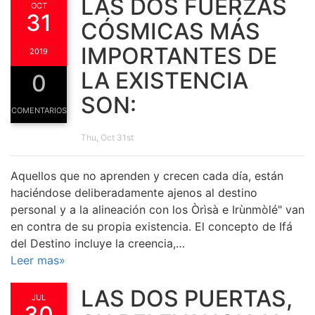
LAS DOS FUERZAS
OCT
31
CÓSMICAS MÁS
IMPORTANTES DE
2019
LA EXISTENCIA
0
SON:
COMENTARIOS
Thu, Oct 31st
Aquellos que no aprenden y crecen cada día, están
haciéndose deliberadamente ajenos al destino
personal y a la alineación con los Òrìsà e Irùnmòlé" van
en contra de su propia existencia. El concepto de Ifá
del Destino incluye la creencia,…
Leer mas»
LAS DOS PUERTAS,
JUL
30