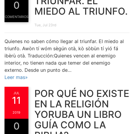
TRIUNFAR. EL
0
MIEDO AL TRIUNFO.
COMENTARIOS
Tue, Jul 23rd
Quienes no saben cómo llegar al triunfar. El miedo al
triunfo. Awòn tí wóm sègún otà, kò sòbùn tí yió fá
ibèrù otà. Traducción:Quienes vencen al enemigo
interior, no tienen nada que temer del enemigo
externo. Desde un punto de…
Leer mas»
POR QUÉ NO EXISTE
JUL
11
EN LA RELIGIÓN
YORUBA UN LIBRO
2019
GUÍA COMO LA
0