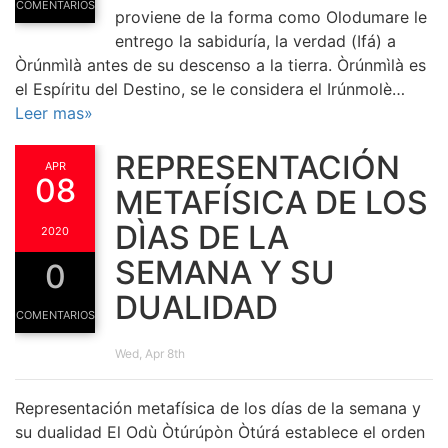
COMENTARIOS
proviene de la forma como Olodumare le
entrego la sabiduría, la verdad (Ifá) a
Òrúnmìlà antes de su descenso a la tierra. Òrúnmìlà es
el Espíritu del Destino, se le considera el Irúnmolè…
Leer mas»
REPRESENTACIÓN
APR
08
METAFÍSICA DE LOS
DÌAS DE LA
2020
SEMANA Y SU
0
DUALIDAD
COMENTARIOS
Wed, Apr 8th
Representación metafísica de los días de la semana y
su dualidad El Odù Òtúrúpòn Òtúrá establece el orden